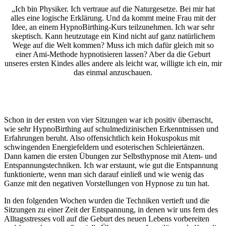
„Ich bin Physiker. Ich vertraue auf die Naturgesetze. Bei mir hat
alles eine logische Erklärung. Und da kommt meine Frau mit der
Idee, an einem HypnoBirthing-Kurs teilzunehmen. Ich war sehr
skeptisch. Kann heutzutage ein Kind nicht auf ganz natürlichem
Wege auf die Welt kommen? Muss ich mich dafür gleich mit so
einer Ami-Methode hypnotisieren lassen? Aber da die Geburt
unseres ersten Kindes alles andere als leicht war, willigte ich ein, mir
das einmal anzuschauen.
Schon in der ersten von vier Sitzungen war ich positiv überrascht,
wie sehr HypnoBirthing auf schulmedizinischen Erkenntnissen und
Erfahrungen beruht. Also offensichtlich kein Hokuspokus mit
schwingenden Energiefeldern und esoterischen Schleiertänzen.
Dann kamen die ersten Übungen zur Selbsthypnose mit Atem- und
Entspannungstechniken. Ich war erstaunt, wie gut die Entspannung
funktionierte, wenn man sich darauf einließ und wie wenig das
Ganze mit den negativen Vorstellungen von Hypnose zu tun hat.
In den folgenden Wochen wurden die Techniken vertieft und die
Sitzungen zu einer Zeit der Entspannung, in denen wir uns fern des
Alltagsstresses voll auf die Geburt des neuen Lebens vorbereiten