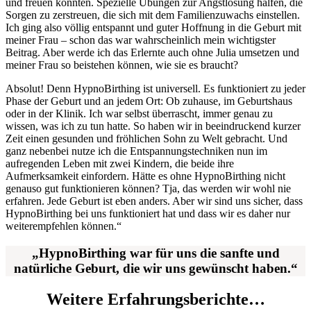
und freuen konnten. Spezielle Übungen zur Angstlösung halfen, die
Sorgen zu zerstreuen, die sich mit dem Familienzuwachs einstellen.
Ich ging also völlig entspannt und guter Hoffnung in die Geburt mit
meiner Frau – schon das war wahrscheinlich mein wichtigster
Beitrag. Aber werde ich das Erlernte auch ohne Julia umsetzen und
meiner Frau so beistehen können, wie sie es braucht?
Absolut! Denn HypnoBirthing ist universell. Es funktioniert zu jeder
Phase der Geburt und an jedem Ort: Ob zuhause, im Geburtshaus
oder in der Klinik. Ich war selbst überrascht, immer genau zu
wissen, was ich zu tun hatte. So haben wir in beeindruckend kurzer
Zeit einen gesunden und fröhlichen Sohn zu Welt gebracht. Und
ganz nebenbei nutze ich die Entspannungstechniken nun im
aufregenden Leben mit zwei Kindern, die beide ihre
Aufmerksamkeit einfordern. Hätte es ohne HypnoBirthing nicht
genauso gut funktionieren können? Tja, das werden wir wohl nie
erfahren. Jede Geburt ist eben anders. Aber wir sind uns sicher, dass
HypnoBirthing bei uns funktioniert hat und dass wir es daher nur
weiterempfehlen können.“
„HypnoBirthing war für uns die sanfte und
natürliche Geburt, die wir uns gewünscht haben.“
Weitere Erfahrungsberichte…