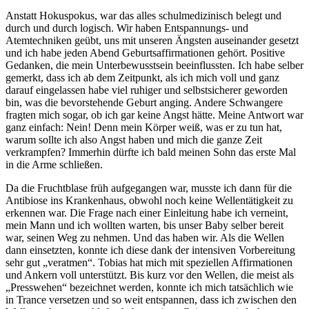
Anstatt Hokuspokus, war das alles schulmedizinisch belegt und
durch und durch logisch. Wir haben Entspannungs- und
Atemtechniken geübt, uns mit unseren Ängsten auseinander gesetzt
und ich habe jeden Abend Geburtsaffirmationen gehört. Positive
Gedanken, die mein Unterbewusstsein beeinflussten. Ich habe selber
gemerkt, dass ich ab dem Zeitpunkt, als ich mich voll und ganz
darauf eingelassen habe viel ruhiger und selbstsicherer geworden
bin, was die bevorstehende Geburt anging. Andere Schwangere
fragten mich sogar, ob ich gar keine Angst hätte. Meine Antwort war
ganz einfach: Nein! Denn mein Körper weiß, was er zu tun hat,
warum sollte ich also Angst haben und mich die ganze Zeit
verkrampfen? Immerhin dürfte ich bald meinen Sohn das erste Mal
in die Arme schließen.
Da die Fruchtblase früh aufgegangen war, musste ich dann für die
Antibiose ins Krankenhaus, obwohl noch keine Wellentätigkeit zu
erkennen war. Die Frage nach einer Einleitung habe ich verneint,
mein Mann und ich wollten warten, bis unser Baby selber bereit
war, seinen Weg zu nehmen. Und das haben wir. Als die Wellen
dann einsetzten, konnte ich diese dank der intensiven Vorbereitung
sehr gut „veratmen“. Tobias hat mich mit speziellen Affirmationen
und Ankern voll unterstützt. Bis kurz vor den Wellen, die meist als
„Presswehen“ bezeichnet werden, konnte ich mich tatsächlich wie
in Trance versetzen und so weit entspannen, dass ich zwischen den